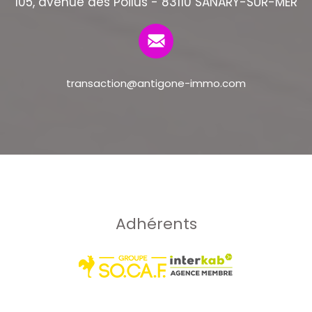
105, avenue des Poilus - 83110 SANARY-SUR-MER
transaction@antigone-immo.com
Adhérents