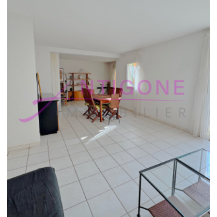
RECHERCHE
+ de critéres
+
5KM
10KM
25KM
Critères supplémentaires