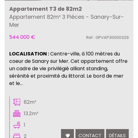
Piscine
Parking
Terrasse
Appartement T3 de 82m2
Appartement 82m² 3 Pièces - Sanary-Sur-
Mer
544 000
€
Ref : GPVAP30000329
LOCALISATION :
Centre-ville, à 100 mètres du
coeur de Sanary sur Mer. Cet appartement offre
un cadre de vie privilégié alliant standing,
sérénité et proximité du littoral. Le bord de mer
et le...
82m²
13.2m²
1
CONTACT
DÉTAILS
2