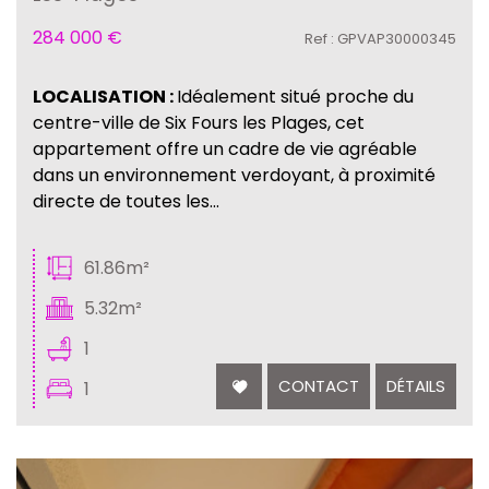
284 000
€
Ref : GPVAP30000345
LOCALISATION :
Idéalement situé proche du
centre-ville de Six Fours les Plages, cet
appartement offre un cadre de vie agréable
dans un environnement verdoyant, à proximité
directe de toutes les...
61.86m²
5.32m²
1
CONTACT
DÉTAILS
1