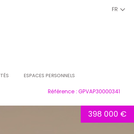
FR
ITÉS
ESPACES PERSONNELS
Référence : GPVAP30000341
ité
espace copropriétaire
espace vendeur
398 000 €
espace locataire
espace bailleur