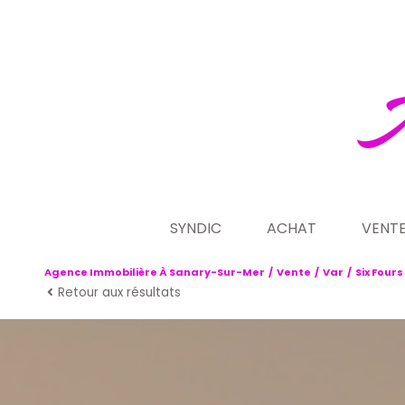
SYNDIC
ACHAT
VENT
Agence Immobilière À Sanary-Sur-Mer
Vente
Var
Six Fours
présentation de notre acti
maison villa
ve
Retour aux résultats
demande de contrat de s
appartement
no
programmes n
terrain