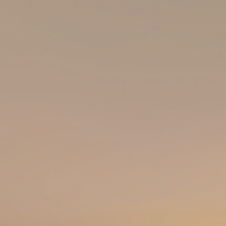
lots annexes
tous nos biens
immobilier pro
viager