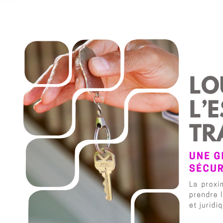
lots annexes
tous nos biens
immobilier pro
viager