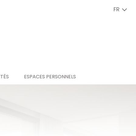
FR
ITÉS
ESPACES PERSONNELS
ité
espace copropriétaire
espace vendeur
espace locataire
espace bailleur