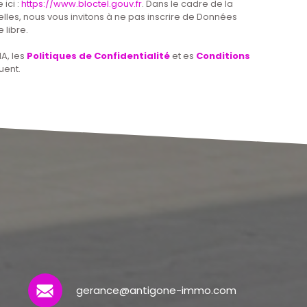
ici :
https://www.bloctel.gouv.fr
. Dans le cadre de la
les, nous vous invitons à ne pas inscrire de Données
 libre.
A, les
Politiques de Confidentialité
et es
Conditions
uent.
gerance@antigone-immo.com