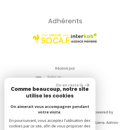
Adhérents
réalisé par
On en reste là
Comme beaucoup, notre site
utilise les cookies
On aimerait vous accompagner pendant
votre visite.
© 2026 | Tous droits réservés | Traduction powered by
Google
En poursuivant, vous acceptez l'utilisation des
Plan du site
Mentions légales
Nos honoraires
Liens
Admin
cookies par ce site, afin de vous proposer des
Toutes nos annonces