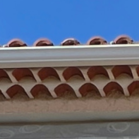
lots annexes
tous nos biens
immobilier pro
viager