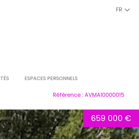
FR
ITÉS
ESPACES PERSONNELS
Référence : AVMA10000015
ité
espace copropriétaire
espace vendeur
659 000 €
espace locataire
espace bailleur