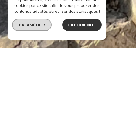
cookies par ce site, afin de vous proposer des
contenus adaptés et réaliser des statistiques !
PARAMÉTRER
OK POUR MOI !
BIEN VENDU
maison avec vue mer 
description de l'offre
Sur les hauteurs du fort à six fours les Plage
bien profite d’une vue dégagée à 180° et d’un