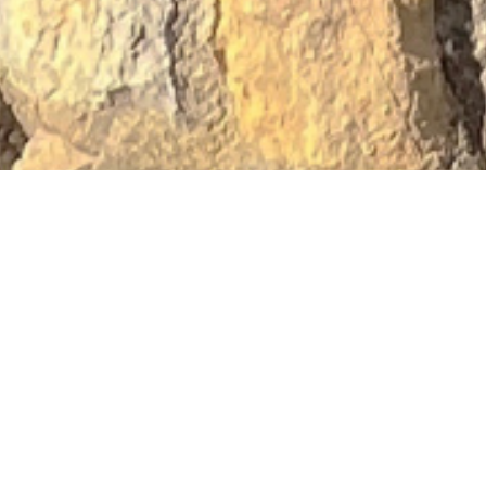
de 105 m2 à six-fours-le
s, Antigone Immobilier vous propose à la vente une v
e vue mer.