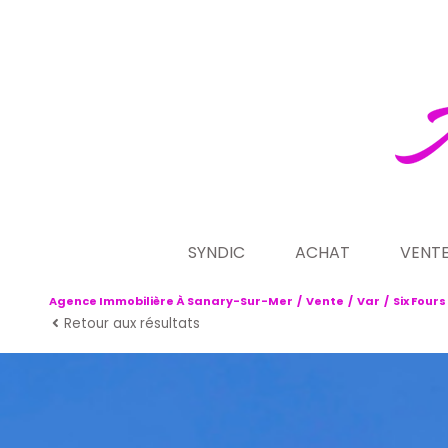
SYNDIC
ACHAT
VENT
Agence Immobilière À Sanary-Sur-Mer
Vente
Var
Six Fours
présentation de notre acti
maison villa
ve
Retour aux résultats
demande de contrat de s
appartement
no
programmes n
terrain