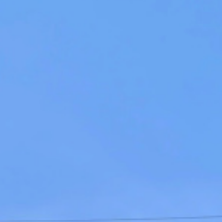
lots annexes
tous nos biens
immobilier pro
viager