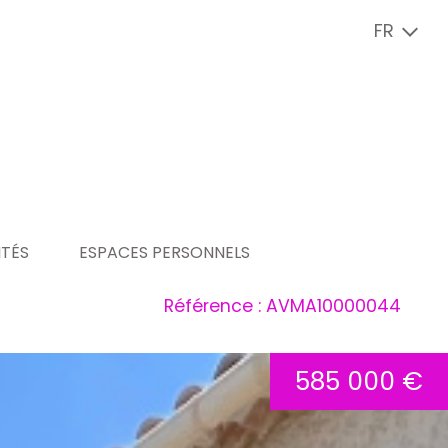
FR
ITÉS
ESPACES PERSONNELS
Référence : AVMA10000044
ité
espace copropriétaire
espace vendeur
585 000 €
espace locataire
espace bailleur