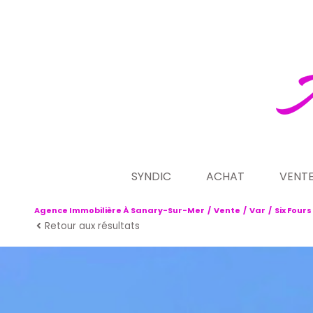
SYNDIC
ACHAT
VENT
Agence Immobilière À Sanary-Sur-Mer
Vente
Var
Six Fours
présentation de notre acti
maison villa
ve
Retour aux résultats
demande de contrat de s
appartement
no
programmes n
terrain