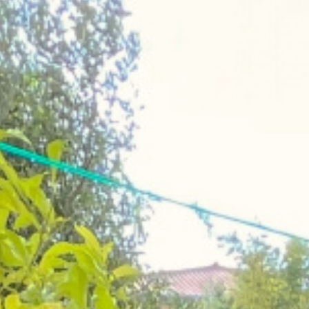
lots annexes
tous nos biens
immobilier pro
viager