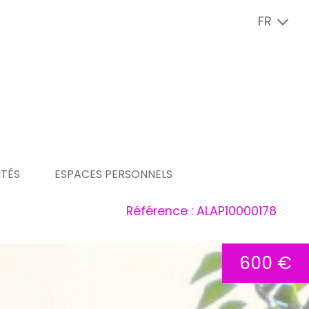
FR
ITÉS
ESPACES PERSONNELS
Référence : ALAP10000178
ité
espace copropriétaire
espace vendeur
600 €
espace locataire
espace bailleur