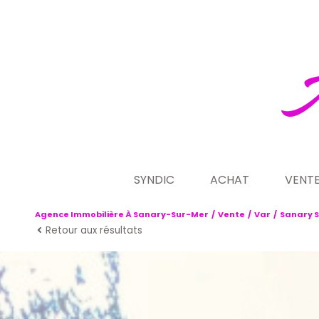
SYNDIC
ACHAT
VENT
Agence Immobilière À Sanary-Sur-Mer
Vente
Var
Sanary S
présentation de notre acti
maison villa
ve
Retour aux résultats
demande de contrat de s
appartement
no
programmes n
terrain